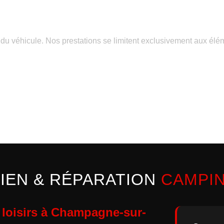
 du véhicule. Nos prestations se limitent exclusivement aux él
IEN & RÉPARATION
CAMPI
e loisirs à Champagne-sur-