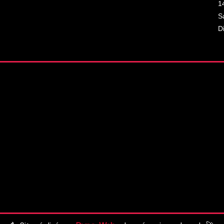
1
S
D