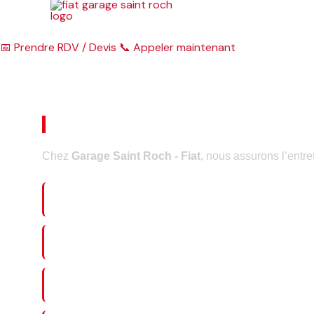
Aller
au
contenu
📅
Prendre RDV / Devis
📞
Appeler maintenant
Entretien Camping-Car 
Chez
Garage Saint Roch - Fiat
, nous assurons l’entr
🔧 Révision complète moteur & châssis
🚗 Pneumatiques & TPMS
🛑 Freinage, suspension & transmission