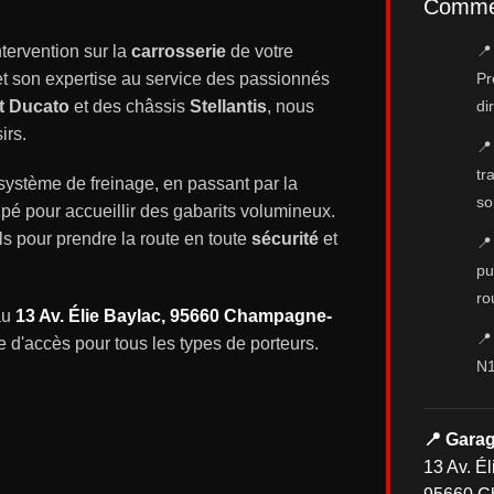
Commen
tervention sur la
carrosserie
de votre
📍
 son expertise au service des passionnés
Pr
t Ducato
et des châssis
Stellantis
, nous
di
irs.
📍
tr
système de freinage, en passant par la
so
uipé pour accueillir des gabarits volumineux.
s pour prendre la route en toute
sécurité
et
📍
pu
ro
au
13 Av. Élie Baylac, 95660 Champagne-
📍
e d'accès pour tous les types de porteurs.
N1
📍 Gara
13 Av. Él