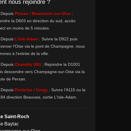
t nous rejoindre ?
 Depuis
Persan / Beaumont-sur-Oise
:
endre la D603 en direction du sud, accès
rect en moins de 5 minutes.
 Depuis
L'Isle-Adam
: Suivre la D922 puis
averser l'Oise via le pont de Champagne, nous
mmes à l'entrée de la ville.
 Depuis
Chambly (60)
: Rejoindre la D1001
is descendre vers Champagne-sur-Oise via la
ute de Persan.
 Depuis
Pontoise / Cergy
: Suivre l'A115 ou la
84 direction Beauvais, sortie L'Isle-Adam.
ge Saint-Roch
ie Baylac