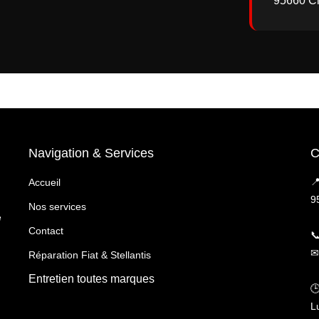
95660 C
Navigation & Services
C

Accueil
9
Nos services
e
Contact

✉
Réparation Fiat & Stellantis
Entretien toutes marques

L