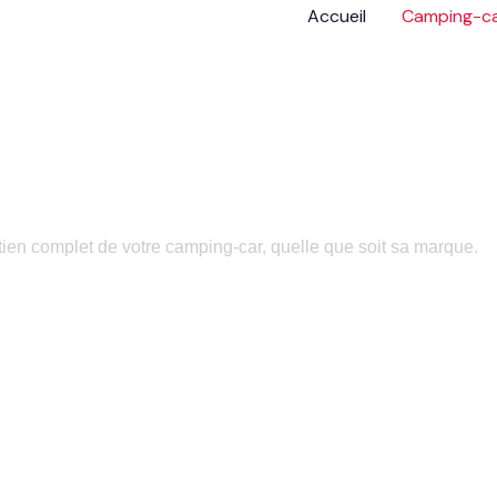
Accueil
Camping-c
Fiat & Stellantis
etien complet de votre camping-car, quelle que soit sa marque.